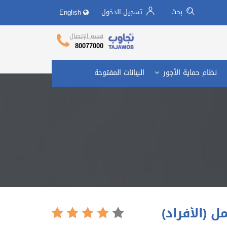
بحث
تسجيل الدخول
English
تجاوب وزارة العمل
Call Center
قسم الإتصال
80077000
نظام حماية الأجور
البيانات المفتوحة
 (الأفراد)