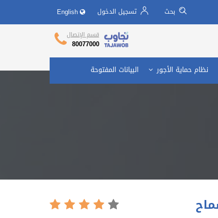
بحث
تسجيل الدخول
English
تجاوب وزارة العمل
Call Center
قسم الإتصال
80077000
نظام حماية الأجور
البيانات المفتوحة
ماح