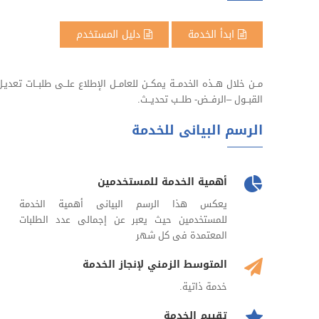
ابدأ الخدمة
دليل المستخدم
مــن خلال هــذه الخدمــة يمكــن للعامــل الإطلاع علــى طلبــات تعديـل 
القبــول –الرفــض- طلــب تحديــث.
الرسم البيانى للخدمة
أهمية الخدمة للمستخدمين
يعكس هذا الرسم البيانى أهمية الخدمة
للمستخدمين حيث يعبر عن إجمالى عدد الطلبات
المعتمدة فى كل شهر
المتوسط الزمني لإنجاز الخدمة
خدمة ذاتية.
تقييم الخدمة