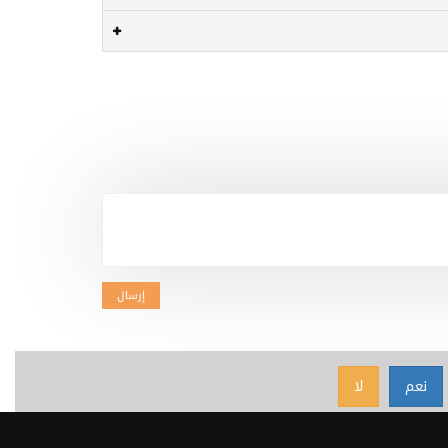
إرسال
نعم
لا