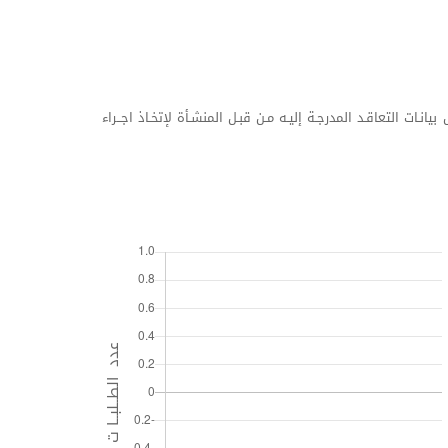
بيانـات التعاقـد المدرجـة إليـه مـن قبـل المنشـأة لإتخـاذ اجــراء